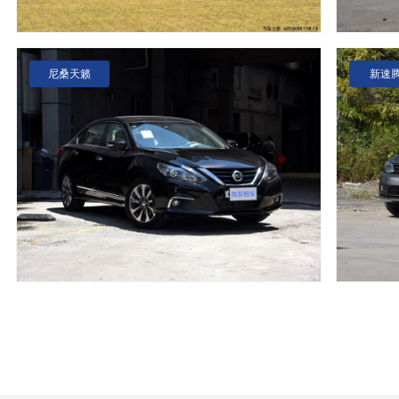
尼桑天籁
新速腾