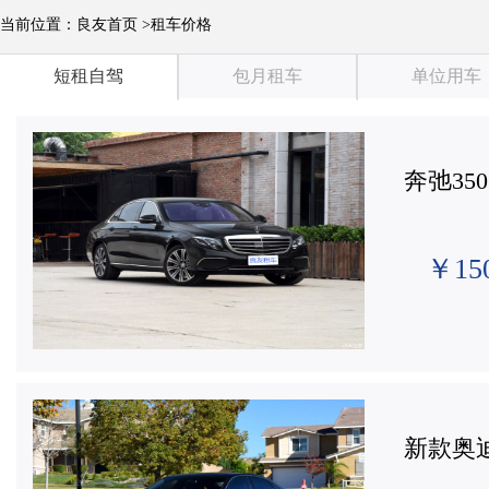
当前位置：良友首页 >租车价格
短租自驾
包月租车
单位用车
奔弛350
￥15
新款奥迪